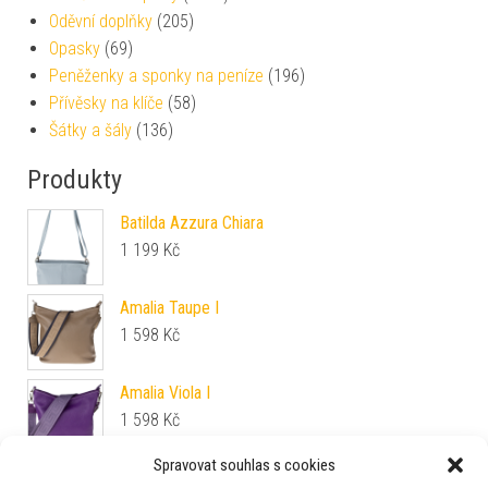
Oděvní doplňky
(205)
Opasky
(69)
Peněženky a sponky na peníze
(196)
Přívěsky na klíče
(58)
Šátky a šály
(136)
Produkty
Batilda Azzura Chiara
1 199
Kč
Amalia Taupe I
1 598
Kč
Amalia Viola I
1 598
Kč
Spravovat souhlas s cookies
Amalia Verde Chiaro I