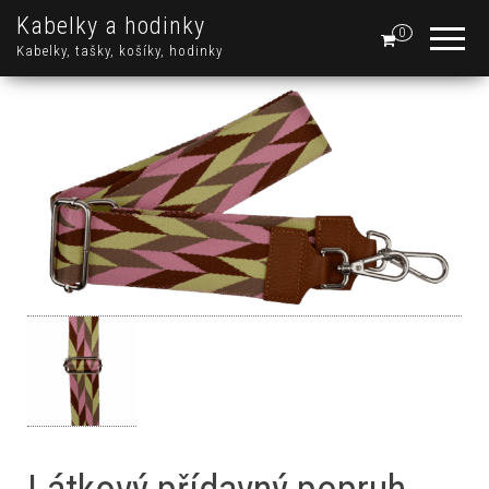
Kabelky a hodinky
0
Kabelky, tašky, košíky, hodinky