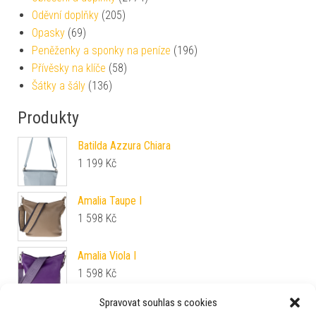
Oděvní doplňky
(205)
Opasky
(69)
Peněženky a sponky na peníze
(196)
Přívěsky na klíče
(58)
Šátky a šály
(136)
Produkty
Batilda Azzura Chiara
1 199
Kč
Amalia Taupe I
1 598
Kč
Amalia Viola I
1 598
Kč
Spravovat souhlas s cookies
Amalia Verde Chiaro I