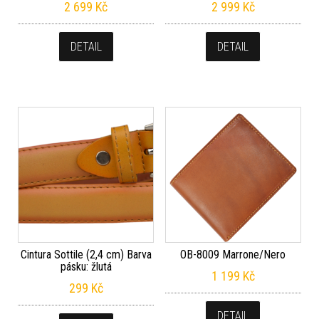
2 699
Kč
2 999
Kč
DETAIL
DETAIL
Cintura Sottile (2,4 cm) Barva
OB-8009 Marrone/Nero
pásku: žlutá
1 199
Kč
299
Kč
DETAIL