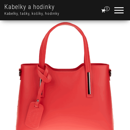
Kabelky a hodinky
0
Kabelky, tašky, košíky, hodinky