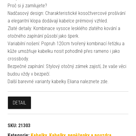
Proč si ji zamilujete?
Nadčasový design: Charakteristické kosočtvercové prošívání
a elegantní klopa dodávají kabelce prémiový vzhled.
Zlaté detaily: Kombinace vysoce lesklého zlatého kování a
otočného zapínání působí jako šperk.
Variabilní nošení: Popruh 120cm tvořený kombinací řetízku a
kůže umožňuje kabelku nosit pohodlně přes rameno i jako
crossbody.
Bezpečné zapínání: Stylový otočný zámek zajistí, že vaše věci
budou vždy v bezpečí.
Další barevné varianty kabelky Eliana naleznete zde.
DETAIL
SKU:
21303
Kategorie:
Kabelky
,
Kabelky, peněženky a pouzdra
,