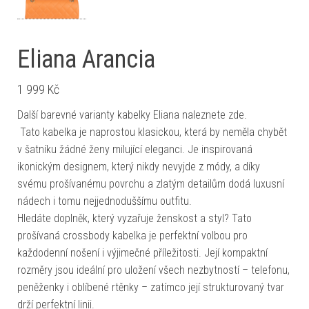
Eliana Arancia
1 999
Kč
Další barevné varianty kabelky Eliana naleznete zde.
Tato kabelka je naprostou klasickou, která by neměla chybět
v šatníku žádné ženy milující eleganci. Je inspirovaná
ikonickým designem, který nikdy nevyjde z módy, a díky
svému prošívanému povrchu a zlatým detailům dodá luxusní
nádech i tomu nejjednoduššímu outfitu.
Hledáte doplněk, který vyzařuje ženskost a styl? Tato
prošívaná crossbody kabelka je perfektní volbou pro
každodenní nošení i výjimečné příležitosti. Její kompaktní
rozměry jsou ideální pro uložení všech nezbytností – telefonu,
peněženky i oblíbené rtěnky – zatímco její strukturovaný tvar
drží perfektní linii.