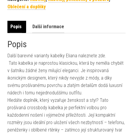
Oblečení a doplňky
Popis
Další informace
Popis
Další barevné varianty kabelky Eliana naleznete zde.
Tato kabelka je naprostou klasickou, která by neměla chybět
v šatníku žádné ženy milující eleganci. Je inspirovaná
ikonickým designem, který nikdy nevyjde z módy, a díky
svému prošívanému povrchu a zlatým detailům dodá luxusní
nádech i tomu nejjednoduššímu outfitu.
Hledáte doplněk, který vyzařuje ženskost a styl? Tato
prošívaná crossbody kabelka je perfektní volbou pro
každodenní nošení i výjimečné příležitosti. Její kompaktní
rozměry jsou ideální pro uložení všech nezbytností – telefonu,
peněženky i oblíbené rtěnky – zatímco její strukturovaný tvar