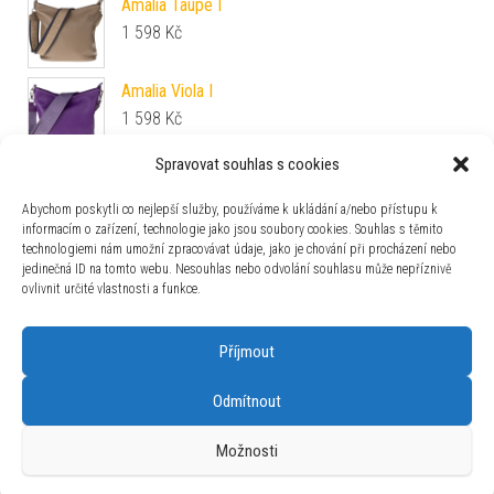
Amalia Taupe I
1 598
Kč
Amalia Viola I
1 598
Kč
Spravovat souhlas s cookies
Amalia Verde Chiaro I
1 598
Kč
Abychom poskytli co nejlepší služby, používáme k ukládání a/nebo přístupu k
informacím o zařízení, technologie jako jsou soubory cookies. Souhlas s těmito
technologiemi nám umožní zpracovávat údaje, jako je chování při procházení nebo
Amalia Rosa Scura I
jedinečná ID na tomto webu. Nesouhlas nebo odvolání souhlasu může nepříznivě
1 598
Kč
ovlivnit určité vlastnosti a funkce.
Příjmout
Odmítnout
Používáme WordPress (v češtině).
|
Šablona: Bulk Shop
| ACIT
Možnosti
s.r.o. Chodovská 228/3 Praha 4 IČ: 26454424