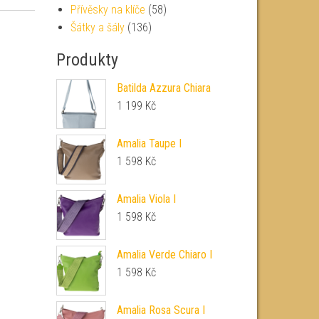
Přívěsky na klíče
(58)
Šátky a šály
(136)
Produkty
Batilda Azzura Chiara
1 199
Kč
Amalia Taupe I
1 598
Kč
Amalia Viola I
1 598
Kč
Amalia Verde Chiaro I
1 598
Kč
Amalia Rosa Scura I