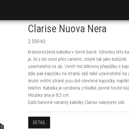
Clarise Nuova Nera
2 599
Kč
Krásná kožená kabelka v černé barvě. Výhodou této ka
je, že ji lze nosit přes rameno, stejně tak jako batůžek.
uzavíratelná na zip. Uvnitř má látkovou přepážku s kap
dále pak kapsičku na straně, obě také uzavíratelné na 
druhé vnitřní straně jsou dvě otevřené kapsičky, napřík
telefon. Kabelka je vyrobena z hladké, pevné hovězí ků
Hloubka dna je 8,5 cm.
Další barevné varianty kabelky Clarise naleznete zde.
DETAIL