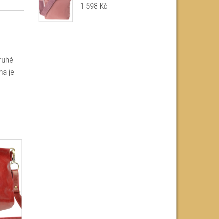
1 598
Kč
druhé
na je