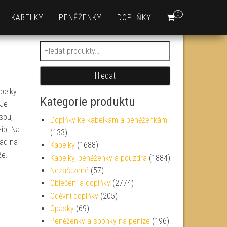
0
KABELKY
PENĚŽENKY
DOPLŇKY
Hledat:
Hledat
belky
Kategorie produktu
 Je
sou,
Doplňky ke kabelkám a peněženkám
zip. Na
(133)
lad na
Kabelky
(1688)
že.
Kabelky, peněženky a pouzdra
(1884)
Nezařazené
(57)
Oblečení a doplňky
(2774)
Oděvní doplňky
(205)
Opasky
(69)
Peněženky a sponky na peníze
(196)