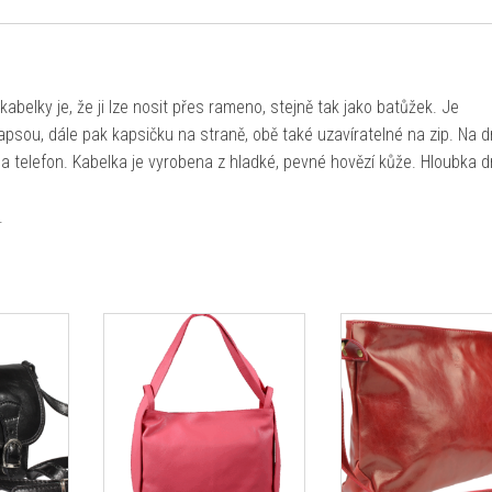
belky je, že ji lze nosit přes rameno, stejně tak jako batůžek. Je
apsou, dále pak kapsičku na straně, obě také uzavíratelné na zip. Na 
 na telefon. Kabelka je vyrobena z hladké, pevné hovězí kůže. Hloubka d
.