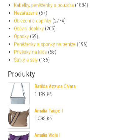
Kabelky, peněženky a pouzdra
(1884)
Nezařazené
(57)
Oblečení a doplňky
(2774)
Oděvní doplňky
(205)
Opasky
(69)
Peněženky a sponky na peníze
(196)
Přívěsky na klíče
(58)
Šátky a šály
(136)
Produkty
Batilda Azzura Chiara
1 199
Kč
Amalia Taupe I
1 598
Kč
Amalia Viola I