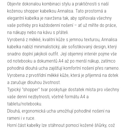
Objevte dokonalou kombinaci stylu a praktičnosti s naší
koženou shopper kabelkou Annalisa. Tato prostorná a
elegantní kabelka je navržena tak, aby splňovala všechny
vaše potřeby pro každodenní nošení – ať už míříte do práce,
na nákupy nebo na kávu s přáteli.
Vyrobená z měkké, kvalitní kůže s jemnou texturou, Annalisa
kabelka nabízí minimalistický, ale sofistikovaný design, který
snadno doplní jakýkoli outfit. Její objemný interiér pojme vše
od notebooku a dokumentů A4 až po menší nákup, zatímco
pohodlná dlouhá ucha zajišťují komfortní nošení přes rameno.
Vyrobena z prvotřídní měkké kůže, která je příjemná na dotek
a zaručuje dlouhou životnost.
Typický "shopper" tvar poskytuje dostatek místa pro všechny
vaše denní nezbytnosti, včetně formátu A4 a
tabletu/notebooku.
Dlouhá, ergonomická ucha umožňují pohodlné nošení na
rameni i v ruce.
Horní část kabelky lze stáhnout pomocí kožené šňůrky, což