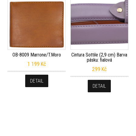
OB-8009 Marrone/T.Moro
Cintura Sottile (2,9 cm) Barva
pásku: fialová
1 199
Kč
299
Kč
DETAIL
DETAIL