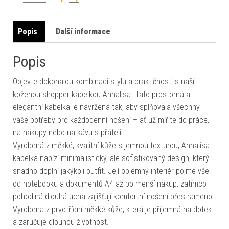
Popis
Další informace
Popis
Objevte dokonalou kombinaci stylu a praktičnosti s naší
koženou shopper kabelkou Annalisa. Tato prostorná a
elegantní kabelka je navržena tak, aby splňovala všechny
vaše potřeby pro každodenní nošení – ať už míříte do práce,
na nákupy nebo na kávu s přáteli.
Vyrobená z měkké, kvalitní kůže s jemnou texturou, Annalisa
kabelka nabízí minimalistický, ale sofistikovaný design, který
snadno doplní jakýkoli outfit. Její objemný interiér pojme vše
od notebooku a dokumentů A4 až po menší nákup, zatímco
pohodlná dlouhá ucha zajišťují komfortní nošení přes rameno.
Vyrobena z prvotřídní měkké kůže, která je příjemná na dotek
a zaručuje dlouhou životnost.