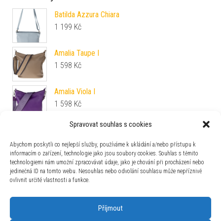
Batilda Azzura Chiara
1 199
Kč
Amalia Taupe I
1 598
Kč
Amalia Viola I
1 598
Kč
Spravovat souhlas s cookies
Amalia Verde Chiaro I
1 598
Kč
Abychom poskytli co nejlepší služby, používáme k ukládání a/nebo přístupu k
informacím o zařízení, technologie jako jsou soubory cookies. Souhlas s těmito
technologiemi nám umožní zpracovávat údaje, jako je chování při procházení nebo
Amalia Rosa Scura I
jedinečná ID na tomto webu. Nesouhlas nebo odvolání souhlasu může nepříznivě
1 598
Kč
ovlivnit určité vlastnosti a funkce.
Příjmout